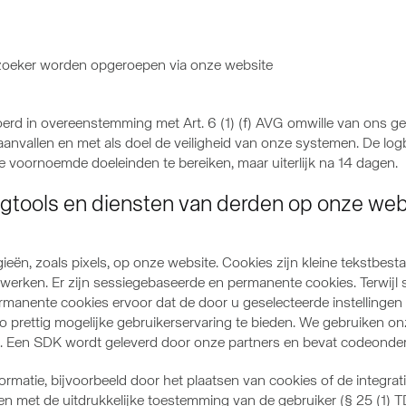
zoeker worden opgeroepen via onze website
rd in overeenstemming met Art. 6 (1) (f) AVG omwille van ons g
 aanvallen en met als doel de veiligheid van onze systemen. De l
de voornoemde doeleinden te bereiken, maar uiterlijk na 14 dagen.
ingtools en diensten van derden op onze we
ieën, zoals pixels, op onze website. Cookies zijn kleine tekstbe
werken. Er zijn sessiegebaseerde en permanente cookies. Terwijl 
manente cookies ervoor dat de door u geselecteerde instellingen
o prettig mogelijke gebruikerservaring te bieden. We gebruiken 
). Een SDK wordt geleverd door onze partners en bevat codeonderd
formatie, bijvoorbeeld door het plaatsen van cookies of de integra
ten met de uitdrukkelijke toestemming van de gebruiker (§ 25 (1) T