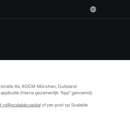
tzstraße 8e, 80538 München, Duitsland
e applicatie (hierna gezamenlijk "App" genoemd).
-nl@scalable.capital
of per post op Scalable