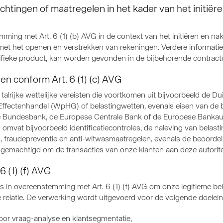
chtingen of maatregelen in het kader van het initiëre
ing met Art. 6 (1) (b) AVG in de context van het initiëren en na
et het openen en verstrekken van rekeningen. Verdere informatie 
ecifieke product, kan worden gevonden in de bijbehorende contrac
ten conform Art. 6 (1) (c) AVG
an talrijke wettelijke vereisten die voortkomen uit bijvoorbeeld d
fectenhandel (WpHG) of belastingwetten, evenals eisen van de ba
e Bundesbank, de Europese Centrale Bank of de Europese Bankauto
 omvat bijvoorbeeld identificatiecontroles, de naleving van belas
 fraudepreventie en anti-witwasmaatregelen, evenals de beoordeli
wij gemachtigd om de transacties van onze klanten aan deze autorit
6 (1) (f) AVG
n overeenstemming met Art. 6 (1) (f) AVG om onze legitieme bel
 relatie. De verwerking wordt uitgevoerd voor de volgende doelein
oor vraag-analyse en klantsegmentatie,