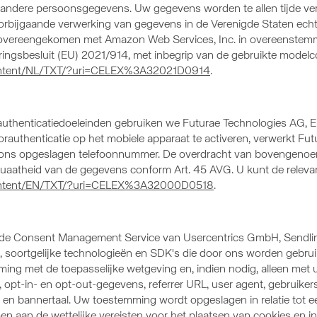
ndere persoonsgegevens. Uw gegevens worden te allen tijde vers
voorbijgaande verwerking van gegevens in de Verenigde Staten echt
vereengekomen met Amazon Web Services, Inc. in overeenstemmi
ringsbesluit (EU) 2021/914, met inbegrip van de gebruikte modelc
l-content/NL/TXT/?uri=CELEX%3A32021D0914
.
 authenticatiedoeleinden gebruiken we Futurae Technologies AG, E
rauthenticatie op het mobiele apparaat te activeren, verwerkt F
j ons opgeslagen telefoonnummer. De overdracht van bovengenoe
uaatheid van de gegevens conform Art. 45 AVG. U kunt de releva
l-content/EN/TXT/?uri=CELEX%3A32000D0518
.
 de Consent Management Service van Usercentrics GmbH, Sendlin
s, soortgelijke technologieën en SDK's die door ons worden gebrui
ming met de toepasselijke wetgeving en, indien nodig, alleen me
pt-in- en opt-out-gegevens, referrer URL, user agent, gebruikers
en bannertaal. Uw toestemming wordt opgeslagen in relatie tot e
n aan de wettelijke vereisten voor het plaatsen van cookies en in