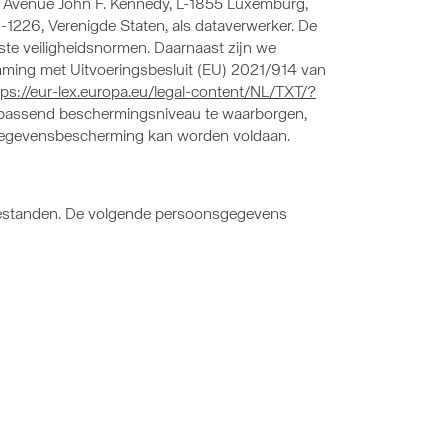
 Avenue John F. Kennedy, L-1855 Luxemburg,
226, Verenigde Staten, als dataverwerker. De
te veiligheidsnormen. Daarnaast zijn we
ing met Uitvoeringsbesluit (EU) 2021/914 van
tps://eur-lex.europa.eu/legal-content/NL/TXT/?
n passend beschermingsniveau te waarborgen,
 gegevensbescherming kan worden voldaan.
estanden. De volgende persoonsgegevens