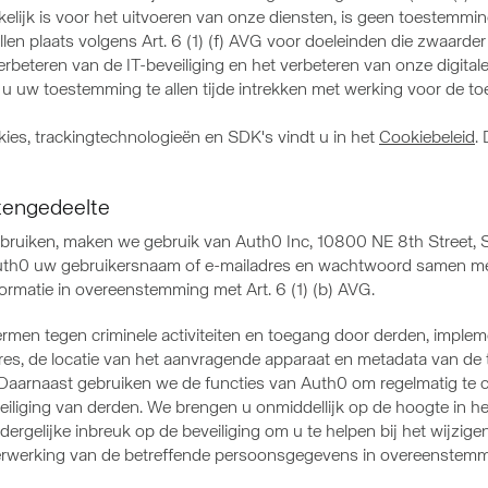
lijk is voor het uitvoeren van onze diensten, is geen toestemmi
allen plaats volgens Art. 6 (1) (f) AVG voor doeleinden die zwaa
 verbeteren van de IT-beveiliging en het verbeteren van onze digita
u uw toestemming te allen tijde intrekken met werking voor de t
ies, trackingtechnologieën en SDK's vindt u in het
Cookiebeleid
.
ntengedeelte
e gebruiken, maken we gebruik van Auth0 Inc, 10800 NE 8th Street,
t Auth0 uw gebruikersnaam of e-mailadres en wachtwoord samen met
ormatie in overeenstemming met Art. 6 (1) (b) AVG.
men tegen criminele activiteiten en toegang door derden, implem
s, de locatie van het aanvragende apparaat en metadata van de to
). Daarnaast gebruiken we de functies van Auth0 om regelmatig te 
liging van derden. We brengen u onmiddellijk op de hoogte in he
rgelijke inbreuk op de beveiliging om u te helpen bij het wijzi
verwerking van de betreffende persoonsgegevens in overeenstemmin