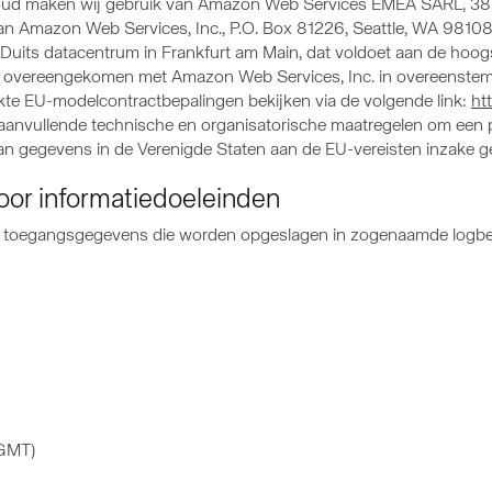
oud maken wij gebruik van Amazon Web Services EMEA SARL, 38
 Amazon Web Services, Inc., P.O. Box 81226, Seattle, WA 98108-1
Duits datacentrum in Frankfurt am Main, dat voldoet aan de hoogs
overeengekomen met Amazon Web Services, Inc. in overeenstemm
kte EU-modelcontractbepalingen bekijken via de volgende link:
ht
t aanvullende technische en organisatorische maatregelen om ee
van gegevens in de Verenigde Staten aan de EU-vereisten inzake
oor informatiedoeleinden
ij toegangsgegevens die worden opgeslagen in zogenaamde logb
(GMT)