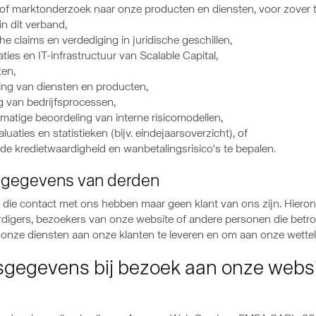
en of marktonderzoek naar onze producten en diensten, voor zove
n dit verband,
 claims en verdediging in juridische geschillen,
ties en IT-infrastructuur van Scalable Capital,
ten,
ing van diensten en producten,
g van bedrijfsprocessen,
lmatige beoordeling van interne risicomodellen,
uaties en statistieken (bijv. eindejaarsoverzicht), of
e kredietwaardigheid en wanbetalingsrisico's te bepalen.
e gegevens van derden
e contact met ons hebben maar geen klant van ons zijn. Hieronde
digers, bezoekers van onze website of andere personen die betrok
nze diensten aan onze klanten te leveren en om aan onze wettelij
sgegevens bij bezoek aan onze webs