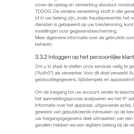
zover de opslag en verwerking absoluut noodzake
TDDDG. De verdere verwerking vindt in alle gev
of in uw belang zijn, zoals fraudepreventie, het
diensten is gebaseerd op uw toestemming, kunt 
instellingen voor gegevensbescherming.
Meer algemene informatie over de gebruikte cook
beheren.
3.3.2 Inloggen op het persoonlijke kla
Om u in staat te stellen onze services veilig t
("Auth0") als verwerker. Voor dit doel verwerk
geolocatiegegevens, tijdstempels en apparaatinf
Om de toegang tot uw account verder te bescher
het aanmeldingsproces analyseren we het IP-adre
informatie over het apparaat, uitgevoerde actie
geweest van gepubliceerde inbreuken op de bevei
uw toegangsgegevens deel uitmaakten van een de
gevallen hebben we een legitiem belang bij de 