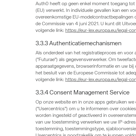
Auth0 heeft op geen enkel moment toegang tot a
(EU) verwerkt. In individuele gevallen kan een 
overeenkomstige EU-modelcontractbepalingen o
de Commissie van 4 juni 2021. U kunt dit Uitvoe
volgende link:
https://eur-lex.europa.eu/lega
3.3.3 Authenticatiemechanismen
Als onderdeel van het registratieproces en voor
("Futurae") als gegevensverwerker. Om tweefacto
apparaatgegevens, browserinformatie en uw bi
het besluit van de Europese Commissie tot adeq
volgende link:
https://eur-lex.europa.eu/lega
3.3.4 Consent Management Service
Op onze website en in onze apps gebruiken we
("Usercentrics") om u te informeren over cookie
worden ingesteld of geactiveerd in overeenstem
van uw toestemming verwerken we uw IP-adres, o
toestemming, toestemmingstype, sjabloonversie 
Usercentrics is noodzakelijk om te kunnen voldoe