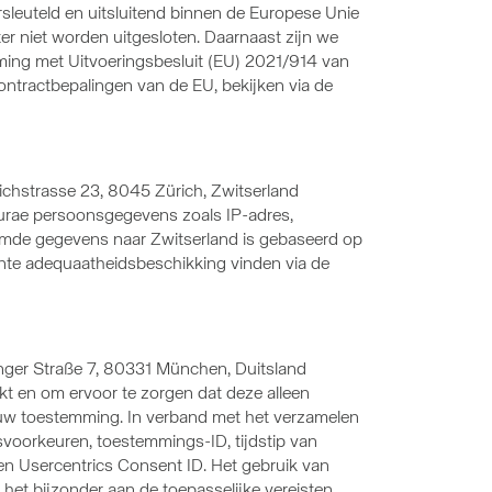
leuteld en uitsluitend binnen de Europese Unie
er niet worden uitgesloten. Daarnaast zijn we
ng met Uitvoeringsbesluit (EU) 2021/914 van
ontractbepalingen van de EU, bekijken via de
ichstrasse 23, 8045 Zürich, Zwitserland
uturae persoonsgegevens zoals IP-adres,
mde gegevens naar Zwitserland is gebaseerd op
nte adequaatheidsbeschikking vinden via de
ger Straße 7, 80331 München, Duitsland
kt en om ervoor te zorgen dat deze alleen
t uw toestemming. In verband met het verzamelen
voorkeuren, toestemmings-ID, tijdstip van
en Usercentrics Consent ID. Het gebruik van
 het bijzonder aan de toepasselijke vereisten