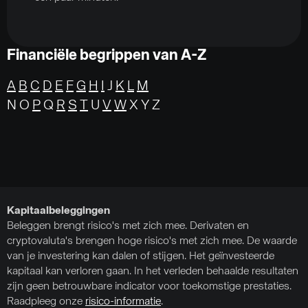
Financiële begrippen van A-Z
A
B
C
D
E
F
G
H
I
J
K
L
M
N O
P
Q
R
S
T
U
V
W
X Y Z
Kapitaalbeleggingen
Beleggen brengt risico's met zich mee. Derivaten en
cryptovaluta's brengen hoge risico's met zich mee. De waarde
van je investering kan dalen of stijgen. Het geïnvesteerde
kapitaal kan verloren gaan. In het verleden behaalde resultaten
zijn geen betrouwbare indicator voor toekomstige prestaties.
Raadpleeg onze
risico-informatie
.